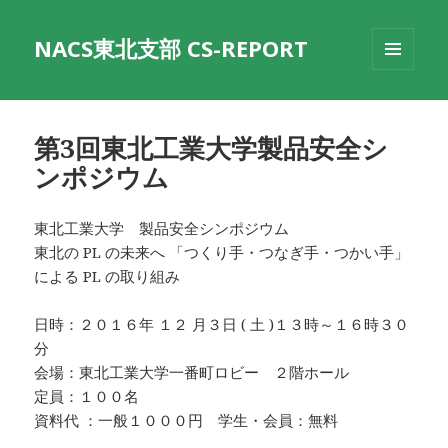
NACS東北支部 CS-REPORT
メニュ
ーとウ
ィジェ
ット
第3回東北工業大学製品安全シ
ンポジウム
東北工業大学 製品安全シンポジウム
東北の PL の未来へ 「つくり手・つなぎ手・つかい手」
による PL の取り組み
日時：２０１６年 １２ 月３日 ( 土 )１３時～１６時３０
分
会場：東北工業大学一番町ロビー ２階ホール
定員：１００名
資料代 ：一般１０００円 学生・会員：無料