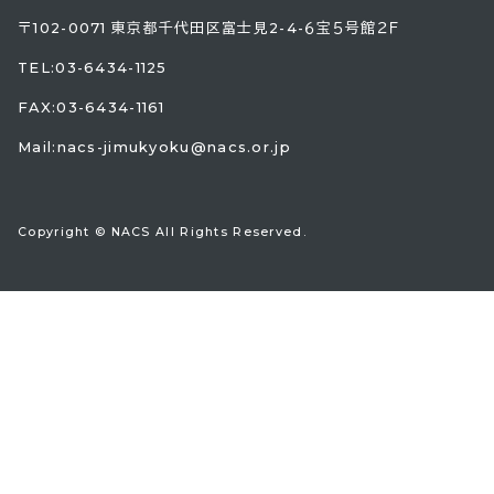
〒102-0071 東京都千代田区富士見2-4-６宝５号館２Ｆ
TEL:
03-6434-1125
FAX:03-6434-1161
Mail:
nacs-jimukyoku@nacs.or.jp
Copyright © NACS All Rights Reserved.