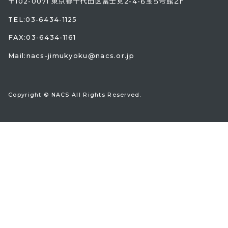
〒102-0071 東京都千代田区富士見2-4-６宝５号館２Ｆ
TEL:
03-6434-1125
FAX:03-6434-1161
Mail:
nacs-jimukyoku@nacs.or.jp
Copyright © NACS All Rights Reserved.