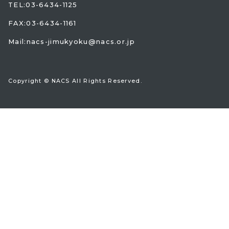
TEL:
03-6434-1125
FAX:03-6434-1161
Mail:
nacs-jimukyoku@nacs.or.jp
Copyright © NACS All Rights Reserved.